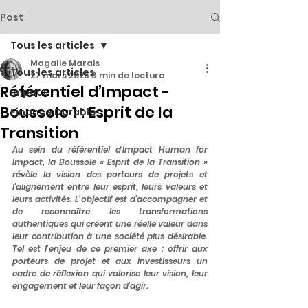
Post
Tous les articles
Magalie Marais
Tous les articles
27 mars 2025
3 min de lecture
Référentiel d’Impact -
Impact
Boussole 1 : Esprit de la
Finance Durable
Transition
Au sein du référentiel d'Impact Human for 
Impact, la Boussole « Esprit de la Transition » 
révèle la vision des porteurs de projets et 
l'alignement entre leur esprit, leurs valeurs et 
leurs activités. L’objectif est d'accompagner et 
de reconnaître les transformations 
authentiques
 qui créent une réelle valeur 
dans 
leur contribution à une société plus désirable
. 
Tel est l’enjeu de ce premier axe : offrir aux 
porteurs de projet 
et aux investisseurs 
un 
cadre de réflexion qui valorise leur vision, leur 
engagement et leur façon d'agir.