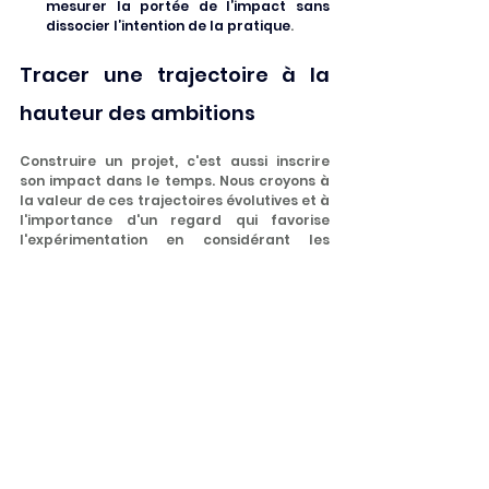
mesurer la portée de l’impact sans 
dissocier l’intention de la pratique
.
Tracer une trajectoire à la 
hauteur des ambitions
Construire un projet, c'est aussi inscrire 
son impact dans le temps. Nous croyons à 
la valeur de ces trajectoires évolutives et à 
l'importance d'un regard qui favorise 
l'expérimentation en considérant les 
aspects immatériels d'un engagement : 
l'énergie mobilisée, les liens tissés et la 
confiance générée.
Chaque initiative évolue avec celles et 
ceux qui la portent, s'enrichissant des 
apprentissages, des choix stratégiques et 
des défis rencontrés. L'Esprit de la 
Transition, première boussole du 
référentiel d'impact, se doit de poser un 
cadre pour anticiper ces transformations 
et structurer leur trajectoire. Sa mission 
est de 
révéler les critères d'impact à la 