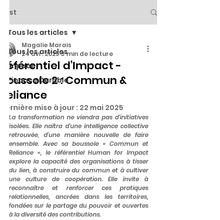
Post
Tous les articles
Magalie Marais
Tous les articles
24 avr. 2025
3 min de lecture
Référentiel d’Impact -
Impact
Boussole 2 : Commun &
Finance Durable
Reliance
Dernière mise à jour :
22 mai 2025
La transformation ne viendra pas d'initiatives 
isolées. Elle naîtra d'une intelligence collective 
retrouvée, d'une manière nouvelle de faire 
ensemble. Avec sa boussole « Commun et 
Reliance », le référentiel Human for Impact 
explore la capacité des organisations à tisser 
du lien, à construire du commun et à cultiver 
une culture de coopération. Elle invite à 
reconnaître et renforcer ces pratiques 
relationnelles, ancrées dans les territoires, 
fondées sur le partage du pouvoir et ouvertes 
à la diversité des contributions.