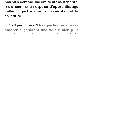
non plus comme une entité autosuffisante, 
mais comme un espace d'apprentissage 
collectif qui favorise la coopération et la 
solidarité
.
→ 1 + 1 peut faire 3
 lorsque les liens tissés 
ensemble génèrent une valeur bien plus 
grande que la somme des efforts 
individuels.
C’est cette capacité à créer du lien — 
entre personnes, savoirs et territoires — 
qui permet aux organisations de renforcer 
leur résilience, de traverser les crises en 
s’ouvrant plutôt qu’en se refermant, en 
cultivant la confiance plutôt qu’en 
cherchant à tout maîtriser. Parce qu'au 
fond, 
le plus grand capital d'une 
organisation c'est sa capacité à créer du 
lien, car aucune transformation sociétale 
ne peut être réalisée seule
.
"Nous ne sommes pas seuls au monde. Nous 
cohabitons avec des myriades d'êtres — 
humains, animaux, végétaux, minéraux — 