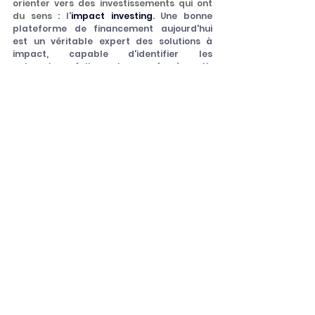
orienter vers des investissements qui ont 
du sens : l'
impact investing
. U
ne bonne 
plateforme de financement aujourd'hui 
est un véritable expert des solutions à 
impact, capable d'identifier les 
entreprises réellement engagées à partir 
d'un référentiel clair, int
ransigeant, 
qualitatif et quantitatif, de faire une 
analyse financière méticuleuse et 
compréhensible, et de
 vous guider dans la 
construction d'un patrimoine durable, à la 
fois transparent, rentable et responsable
.
À vos glands, prêts, partez !
Pour en savoir plus et découvrir notre 
approche : 
hi@humanforimpact.com
Finance Durable