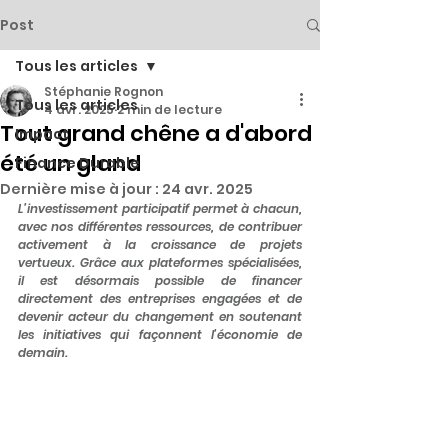
Post
Tous les articles
Stéphanie Rognon
Tous les articles
4 avr. 2025
2 min de lecture
Tout grand chêne a d'abord
Impact
été un gland
Finance Durable
Dernière mise à jour :
24 avr. 2025
L’investissement participatif permet à chacun, 
avec nos différentes ressources, de contribuer 
activement à la croissance de projets 
vertueux. Grâce aux plateformes spécialisées, 
il est désormais possible de financer 
directement des entreprises engagées et de 
devenir acteur du changement en soutenant 
les initiatives qui façonnent l’économie de 
demain.