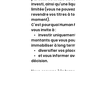
investi, ainsi qu’une liquidité
limitée (vous ne pouvez pas
revendre vos titres à tout
moment).
C’est pourquoi Human For Impact
vous invite à :
• investir uniquement les
montants que vous pouvez
immobiliser à long terme,
• diversifier vos placements,
• et vous informer avant toute
décision.
Nous croyons à la transparence,
pas à la promesse de gains
faciles.
Nous vous donnons les outils, les
informations et la clarté
nécessaires pour investir en
conscience.