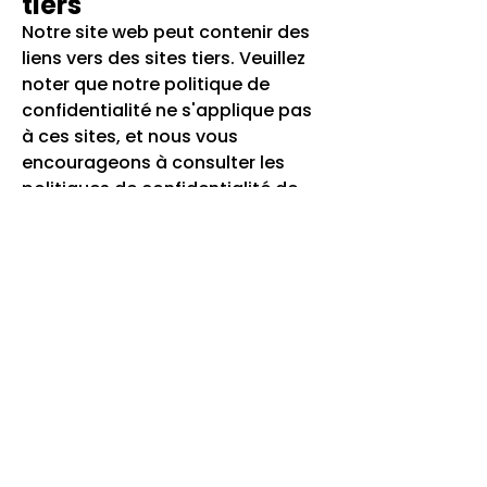
tiers
Notre site web peut contenir des
liens vers des sites tiers. Veuillez
noter que notre politique de
confidentialité ne s'applique pas
à ces sites, et nous vous
encourageons à consulter les
politiques de confidentialité de
ces sites.
Mineurs
Notre site web ne s'adresse pas
aux personnes âgées de moins de
18 ans. Nous ne collectons pas
sciemment d'informations
personnelles auprès de mineurs.
Contact pour les
questions sur la