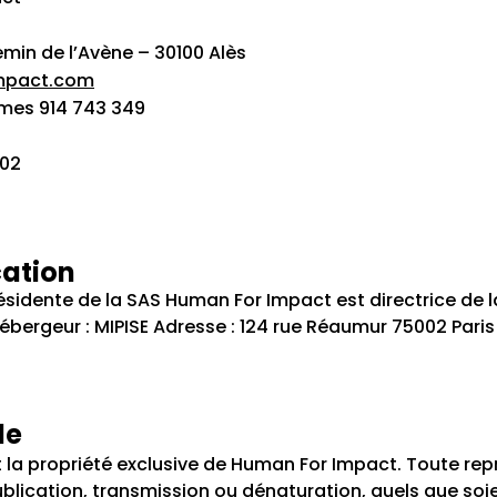
emin de l’Avène – 30100 Alès
mpact.com
îmes 914 743 349
-02
cation
dente de la SAS Human For Impact est directrice de la 
bergeur : MIPISE Adresse : 124 rue Réaumur 75002 Paris
le
 la propriété exclusive de Human For Impact. Toute repr
ublication, transmission ou dénaturation, quels que soi