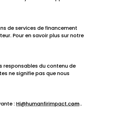
tions de services de financement
teur. Pour en savoir plus sur notre
as responsables du contenu de
ites ne signifie pas que nous
vante :
Hi@humanfirimpact.c
om
.